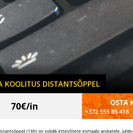
A KOOLITUS DISTANTSÕPPEL
OSTA 
70€/in
+372 555 85 416
stantsõppel (16h) on sobilik ettevõtete esmaabi andjatele, juhilo