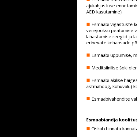
ajukahjustuse ennetami
AED kasutamine).
Esmaabi vigastuste ko
verejooksu peatamise v
lahastamise reeglid ja 
erinevate kehaosade põ
Esmaabi uppumise, mür
Meditsiinilise šoki ol
Esmaabi äkilise haige
astmahoog, kõhuvalu) ko
Esmaabivahendite vali
Esmaabiandja koolitus
Oskab hinnata kannata