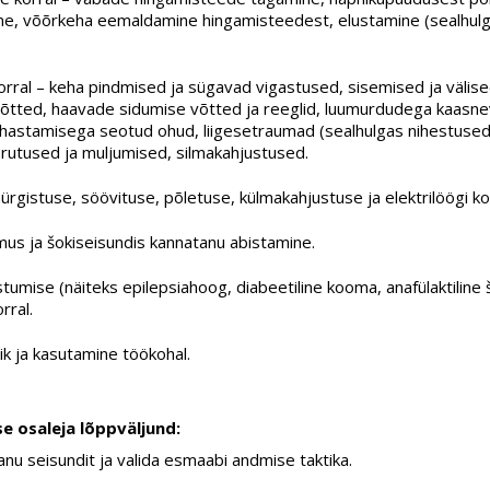
ne, võõrkeha eemaldamine hingamisteedest, elustamine (sealhulg
rral – keha pindmised ja sügavad vigastused, sisemised ja välis
õtted, haavade sidumise võtted ja reeglid, luumurdudega kaasn
lahastamisega seotud ohud, liigesetraumad (sealhulgas nihestused 
rutused ja muljumised, silmakahjustused.
gistuse, söövituse, põletuse, külmakahjustuse ja elektrilöögi kor
emus ja šokiseisundis kannatanu abistamine.
stumise (näiteks epilepsiahoog, diabeetiline kooma, anafülaktiline 
rral.
k ja kasutamine töökohal.
e osaleja lõppväljund:
nu seisundit ja valida esmaabi andmise taktika.