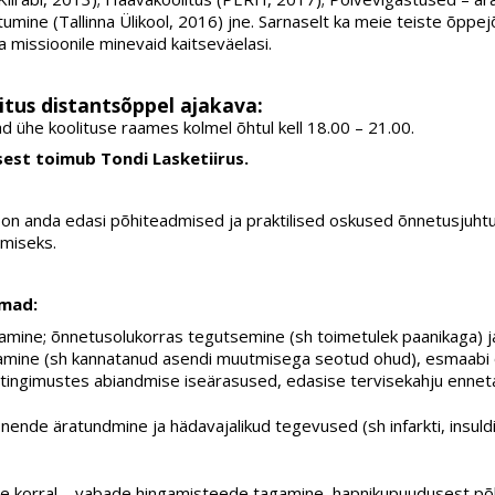
tumine (Tallinna Ülikool, 2016) jne. Sarnaselt ka meie teiste õpp
missioonile minevaid kaitseväelasi.
tus distantsõppel ajakava:
 ühe koolituse raames kolmel õhtul kell 18.00 – 21.00.
sest toimub Tondi Lasketiirus.
on anda edasi põhiteadmised ja praktilised oskused õnnetusjuhtu
miseks.
emad:
amine; õnnetusolukorras tegutsemine (sh toimetulek paanikaga) j
damine (sh kannatanud asendi muutmisega seotud ohud), esmaabi 
 tingimustes abiandmise iseärasused, edasise tervisekahju ennet
, nende äratundmine ja hädavajalikud tegevused (sh infarkti, insul
 korral – vabade hingamisteede tagamine, hapnikupuudusest põ