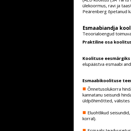
ülekoormus, ravi ja taas
Peärenberg õpetanud ka 
Esmaabiandja kooli
Teoorialoengud toimuvad
Praktiline osa koolitu
Koolituse eesmärgiks
elupäästva esmaabi and
Esmaabikoolituse te
Õnnetusolukorra hind
kannatanu seisundi hin
üldpõhimõtted, välistes
Eluohtlikud seisundid
korral).
Esmaabi teadvusetuse