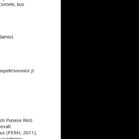
tsetele, kus
damist.
spektsioonist jt
sti Punase Risti
evalt.
tus (PERH, 2011);
a tundmine,