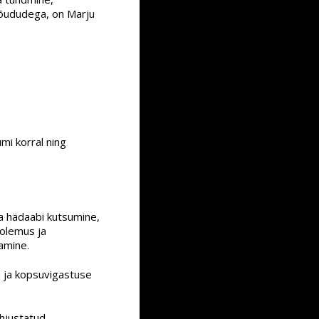
ejõududega, on Marju
mi korral ning
a hädaabi kutsumine,
olemus ja
amine.
di ja kopsuvigastuse
hjustatud