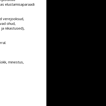
as elustamisaparaadi
ed verejooksud,
evad ohud,
ja nikastused),
ral.
šokk, minestus,