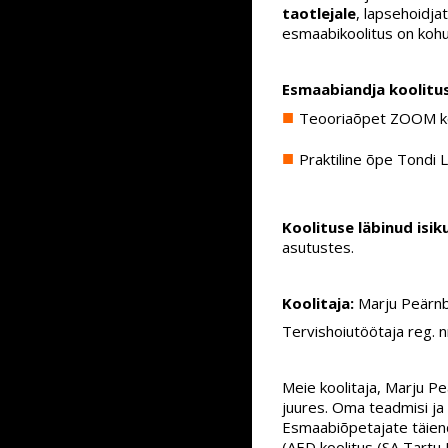
taotlejale
, lapsehoidja
esmaabikoolitus on kohust
Esmaabiandja koolitus
Teooriaõpet ZOOM kes
Praktiline õpe Tondi L
Koolituse läbinud isi
asutustes.
Koolitaja:
Marju Peärn
Tervishoiutöötaja reg.
Meie koolitaja, Marju Pe
juures. Oma teadmisi ja 
Esmaabiõpetajate täiend
(AED koolitus (SA Tartu