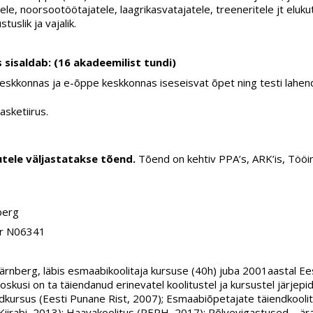
tele, noorsootöötajatele, laagrikasvatajatele, treeneritele jt eluku
uslik ja vajalik.
 sisaldab: (16 akadeemilist tundi)
kkonnas ja e-õppe keskkonnas iseseisvat õpet ning testi lahen
asketiirus.
kutele väljastatakse tõend.
Tõend on kehtiv PPA’s, ARK’is, Tööin
berg
 nr N06341
ärnberg, läbis esmaabikoolitaja kursuse (40h) juba 2001aastal Ee
oskusi on ta täiendanud erinevatel koolitustel ja kursustel järjepid
kursus (Eesti Punane Rist, 2007); Esmaabiõpetajate täiendkooli
 Kiirabi, 2013); Haavakoolitus (PERH, 2017); Põlvevigastused – är