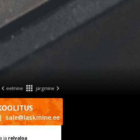
eelmine
järgmine
KOOLITUS
|
sale@laskmine.ee
a ja
relvaloa