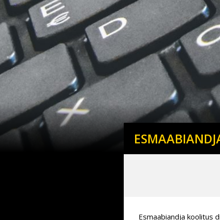
ESMAABIANDJ
Esmaabiandja koolitus di